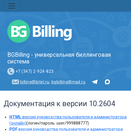
BGBilling - универсальная биллинговая
система
+7 (347) 2-924-823
billing@bitel.ru
;
bgbilling@mail.ru
Документация к версии 10.2604
HTML
версия руководства пользователя и администратора
(онлайн)
(логин/пароль: user/999888777)
PDF
версия руководства пользователя и администратора